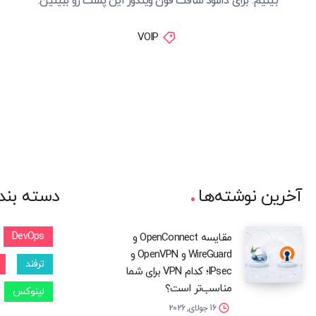
بینیم. برای دانلود سافت فون ویندوز این پست رو ببینین.
VOIP
آخرین نوشته‌ها
دسته بند
DevOps
مقایسه OpenConnect و
WireGuard و OpenVPN و
ترفند
IPsec؛ کدام VPN برای شما
مناسب‌تر است؟
لینوکس
16 جولای, 2026